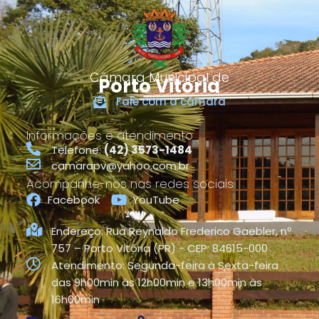
Câmara Municipal de
Porto Vitória
Fale com a câmara
Informações e atendimento
Telefone:
(42) 3573-1484
camarapv@yahoo.com.br
Acompanhe-nos nas redes sociais
Facebook
YouTube
Endereço: Rua Reynaldo Frederico Gaebler, nº
757 – Porto Vitória (PR) - CEP: 84615-000
Atendimento: Segunda-feira à Sexta-feira
das 9h00min às 12h00min e 13h00min às
16h00min