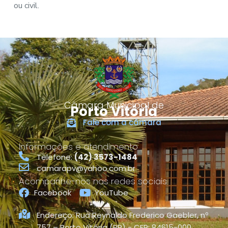
ou civil.
Câmara Municipal de
Porto Vitória
Fale com a câmara
Informações e atendimento
Telefone:
(42) 3573-1484
camarapv@yahoo.com.br
Acompanhe-nos nas redes sociais
Facebook
YouTube
Endereço: Rua Reynaldo Frederico Gaebler, nº
757 – Porto Vitória (PR) - CEP: 84615-000