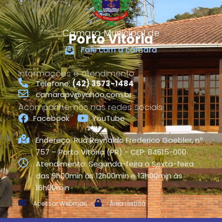
Câmara Municipal de
Porto Vitória
Fale com a câmara
Informações e atendimento
Telefone:
(42) 3573-1484
camarapv@yahoo.com.br
Acompanhe-nos nas redes sociais
Facebook
YouTube
Endereço: Rua Reynaldo Frederico Gaebler, nº
757 – Porto Vitória (PR) - CEP: 84615-000
Atendimento: Segunda-feira à Sexta-feira
das 9h00min às 12h00min e 13h00min às
16h00min
Acessar Webmail
Área restrita