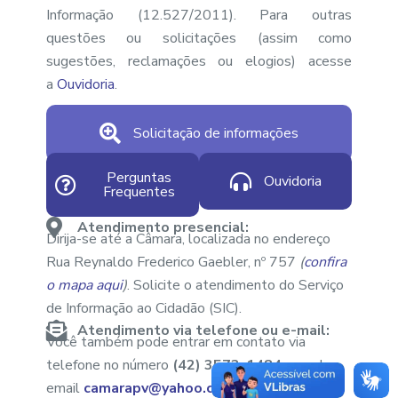
Informação (12.527/2011). Para outras
questões ou solicitações (assim como
sugestões, reclamações ou elogios) acesse
a
Ouvidoria
.
Solicitação de informações
Perguntas
Ouvidoria
Frequentes
Atendimento presencial:
Dirija-se até a Câmara, localizada no endereço
Rua Reynaldo Frederico Gaebler, nº 757
(
confira
o mapa aqui
)
. Solicite o atendimento do Serviço
de Informação ao Cidadão (SIC).
Atendimento via telefone ou e-mail:
Você também pode entrar em contato via
telefone no número
(42) 3573-1484
ou pelo
email
camarapv@yahoo.com.br
.