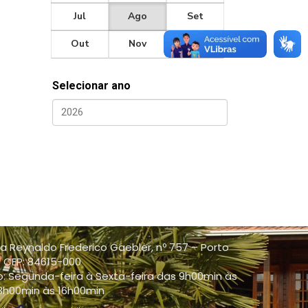
Jul
Ago
Set
Out
Nov
Dec
Selecionar ano
a Reynaldo Frederico Gaebler, nº 757 – Porto
 - CEP: 84615-000
: Segunda-feira à Sexta-feira das 9h00min às
13h00min às 16h00min