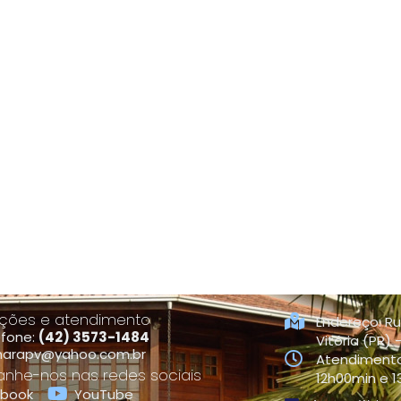
ções e atendimento
Endereço: Ru
efone:
(42) 3573-1484
Vitória (PR)
arapv@yahoo.com.br
Atendimento
he-nos nas redes sociais
12h00min e 
ebook
YouTube