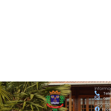
Informa
Tel
cam
Acompan
Fac