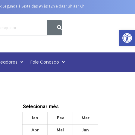
 Segunda à Sexta das 9h às 12h e das 13h às 16h
Abr
readores
Fale Conosco
Selecionar mês
Jan
Fev
Mar
Abr
Mai
Jun