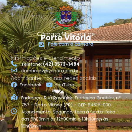
Câmara Municipal de
Porto Vitória
Fale com a câmara
Informações e atendimento
Telefone:
(42) 3573-1484
camarapv@yahoo.com.br
Acompanhe-nos nas redes sociais
Facebook
YouTube
Endereço: Rua Reynaldo Frederico Gaebler, nº
757 – Porto Vitória (PR) - CEP: 84615-000
Atendimento: Segunda-feira à Sexta-feira
das 9h00min às 12h00min e 13h00min às
16h00min