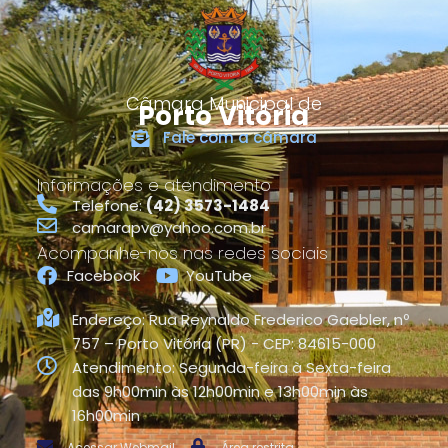
Câmara Municipal de
Porto Vitória
Fale com a câmara
Informações e atendimento
Telefone:
(42) 3573-1484
camarapv@yahoo.com.br
Acompanhe-nos nas redes sociais
Facebook
YouTube
Endereço: Rua Reynaldo Frederico Gaebler, nº
757 – Porto Vitória (PR) - CEP: 84615-000
Atendimento: Segunda-feira à Sexta-feira
das 9h00min às 12h00min e 13h00min às
16h00min
Acessar Webmail
Área restrita