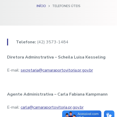
o
INÍCIO
TELEFONES ÚTEIS
Telefone:
(42) 3573-1484
Diretora Adminstrativa – Scheila Luisa Kesseling
E-mail:
secretaria@camaraportovitoria.pr.gov.br
Agente Administrativa – Carla Fabiana Kampmann
E-mail:
carla@camaraportovitoria.pr.gov.br