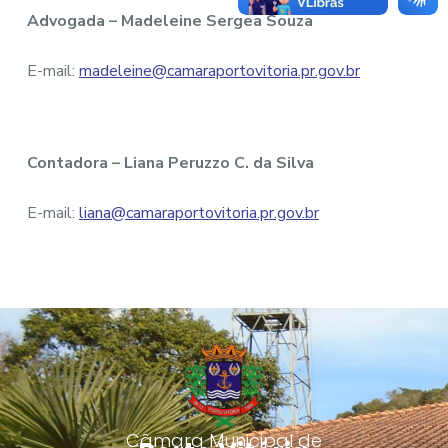
Advogada – Madeleine Sergea Souza
E-mail:
madeleine@camaraportovitoria.pr.gov.br
Contadora – Liana Peruzzo C. da Silva
E-mail:
liana@camaraportovitoria.pr.gov.br
Câmara Municipal de