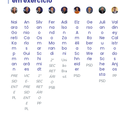
em exercício
Nai
An
Silv
Fer
Adi
Elz
Ge
Juli
Val
ara
tô
an
na
lso
a
rso
an
din
Go
nio
o
nd
n
A
n
o
ey
reti
Ca
Os
o
Za
m
Ro
Ne
Cal
Ka
rlo
m
Mo
m
éli
ber
u
istr
m
s
ar
ran
bo
a
to
m
o
p
Gui
Sc
di
ni
Sc
We
ar
do
m
m
hi
hn
rle
Sc
s
2º
Uni
an
arã
mi
eid
he
Anj
PSD
SEC
ão
n
es
dt
er
be
os
RET
Bra
sta
PRE
VIC
1º
PSD
PP
ÁRI
sil
PSD
SID
E-
SEC
O
ENT
PRE
RET
PSB
E
SID
ÁRI
PL
ENT
O
E
PP
PL