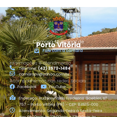
Câmara Municipal de
Porto Vitória
Fale com a câmara
Informações e atendimento
Telefone:
(42) 3573-1484
camarapv@yahoo.com.br
Acompanhe-nos nas redes sociais
Facebook
YouTube
Endereço: Rua Reynaldo Frederico Gaebler, nº
757 – Porto Vitória (PR) - CEP: 84615-000
Atendimento: Segunda-feira à Sexta-feira
das 9h00min às 12h00min e 13h00min às