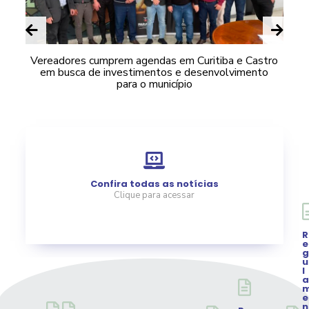
e
s
o
Vereadores cumprem agendas em Curitiba e Castro
em busca de investimentos e desenvolvimento
para o município
Confira todas as notícias
Clique para acessar
Acessar
R
e
g
u
l
a
e
n