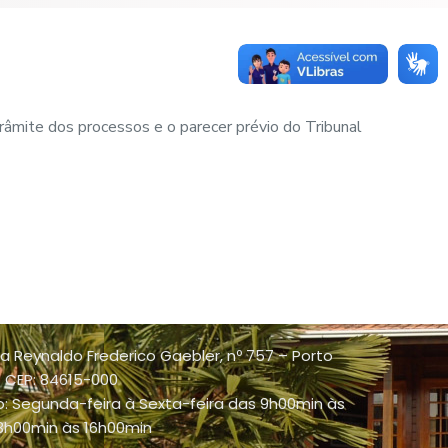
râmite dos processos e o parecer prévio do Tribunal
a Reynaldo Frederico Gaebler, nº 757 – Porto
 - CEP: 84615-000
: Segunda-feira à Sexta-feira das 9h00min às
13h00min às 16h00min