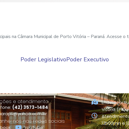
pais na Câmara Municipal de Porto Vitória – Paraná. Acesse o t
Poder Legislativo
Poder Executivo
ções e atendimento
Endereço: Ru
efone:
(42) 3573-1484
Vitória (PR)
arapv@yahoo.com.br
Atendimento
he-nos nas redes sociais
12h00min e 
ebook
YouTube