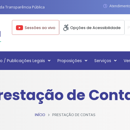
Atendimento:
da Transparência Pública
Sessões ao vivo
Opções de Acessibilidade
o / Publicações Legais
Proposições
Serviços
Ve
restação de Cont
INÍCIO
PRESTAÇÃO DE CONTAS