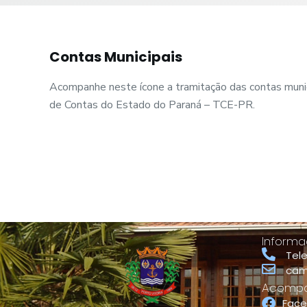
o
Contas Municipais
Acompanhe neste ícone a tramitação das contas munici
de Contas do Estado do Paraná – TCE-PR.
Informa
Tel
cam
Acompan
Fac