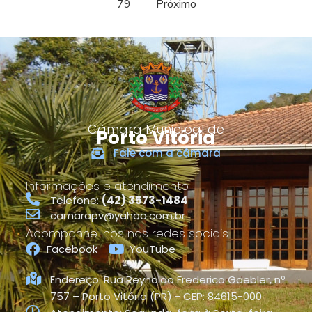
79
Próximo
Câmara Municipal de
Porto Vitória
Fale com a câmara
Informações e atendimento
Telefone:
(42) 3573-1484
camarapv@yahoo.com.br
Acompanhe-nos nas redes sociais
Facebook
YouTube
Endereço: Rua Reynaldo Frederico Gaebler, nº
757 – Porto Vitória (PR) - CEP: 84615-000