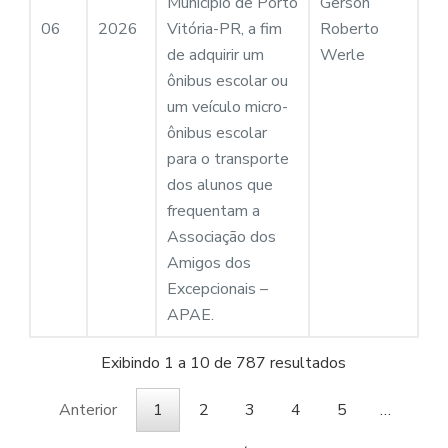
Município de Porto
Gerson
06
2026
Vitória-PR, a fim
Roberto
de adquirir um
Werle
ônibus escolar ou
um veículo micro-
ônibus escolar
para o transporte
dos alunos que
frequentam a
Associação dos
Amigos dos
Excepcionais –
APAE.
Exibindo 1 a 10 de 787 resultados
Anterior
1
2
3
4
5
…