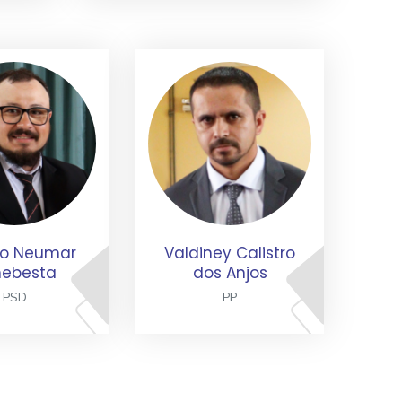
no Neumar
Valdiney Calistro
hebesta
dos Anjos
PSD
PP