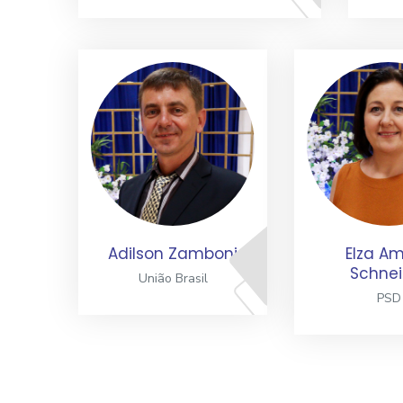
Adilson Zamboni
Elza Am
Schnei
União Brasil
PSD