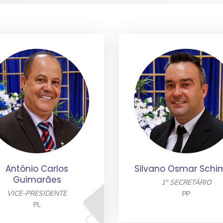
Antônio Carlos
Silvano Osmar Schi
Guimarães
1º SECRETÁRIO
VICE-PRESIDENTE
PP
PL