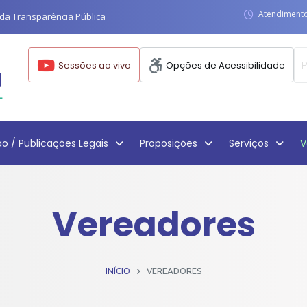
Atendimento:
da Transparência Pública
Sessões ao vivo
Opções de Acessibilidade
ão / Publicações Legais
Proposições
Serviços
V
Vereadores
INÍCIO
VEREADORES