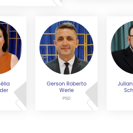
élia
Gerson Roberto
Julia
der
Werle
Sc
PSD