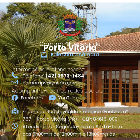
Câmara Municipal de
Porto Vitória
Fale com a câmara
Informações e atendimento
Telefone:
(42) 3573-1484
camarapv@yahoo.com.br
Acompanhe-nos nas redes sociais
Facebook
YouTube
Endereço: Rua Reynaldo Frederico Gaebler, nº
757 – Porto Vitória (PR) - CEP: 84615-000
Atendimento: Segunda-feira à Sexta-feira
das 9h00min às 12h00min e 13h00min às