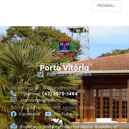
PRÓXIMA
Câmara Municipal de
Porto Vitória
Fale com a câmara
Informações e atendimento
Telefone:
(42) 3573-1484
camarapv@yahoo.com.br
Acompanhe-nos nas redes sociais
Facebook
YouTube
Endereço: Rua Reynaldo Frederico Gaebler, nº