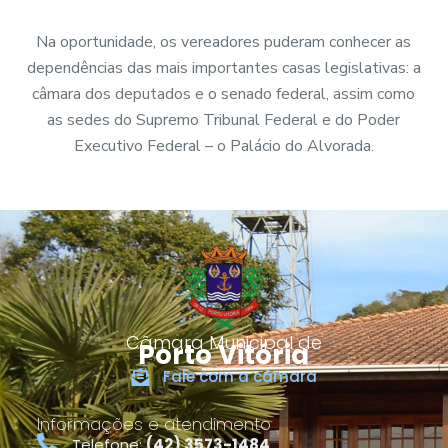
Na oportunidade, os vereadores puderam conhecer as
dependências das mais importantes casas legislativas: a
câmara dos deputados e o senado federal, assim como
as sedes do Supremo Tribunal Federal e do Poder
Executivo Federal – o Palácio do Alvorada.
Câmara Municipal de
Porto Vitória
Fale com a câmara
Informações e atendimento
Telefone:
(42) 3573-1484