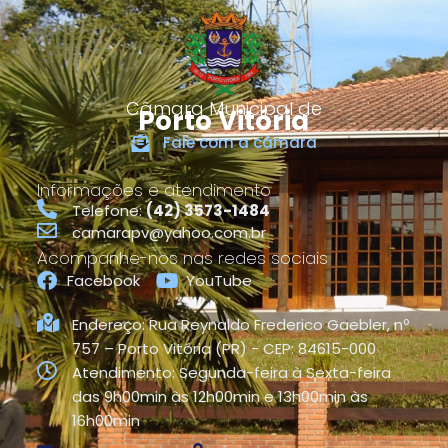
Câmara Municipal de
Porto Vitória
Fale com a câmara
Informações e atendimento
Telefone:
(42) 3573-1484
camarapv@yahoo.com.br
Acompanhe-nos nas redes sociais
Facebook
YouTube
Endereço: Rua Reynaldo Frederico Gaebler, nº
757 – Porto Vitória (PR) - CEP: 84615-000
Atendimento: Segunda-feira à Sexta-feira
das 9h00min às 12h00min e 13h00min às
16h00min