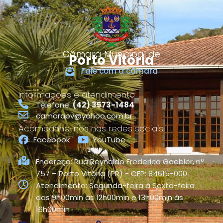
Câmara Municipal de
Porto Vitória
Fale com a câmara
Informações e atendimento
Telefone:
(42) 3573-1484
camarapv@yahoo.com.br
Acompanhe-nos nas redes sociais
Facebook
YouTube
Endereço: Rua Reynaldo Frederico Gaebler, nº
757 – Porto Vitória (PR) - CEP: 84615-000
Atendimento: Segunda-feira à Sexta-feira
das 9h00min às 12h00min e 13h00min às
16h00min