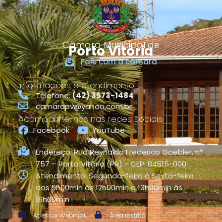
Câmara Municipal de
Porto Vitória
Fale com a câmara
Informações e atendimento
Telefone:
(42) 3573-1484
camarapv@yahoo.com.br
Acompanhe-nos nas redes sociais
Facebook
YouTube
Endereço: Rua Reynaldo Frederico Gaebler, nº
757 – Porto Vitória (PR) - CEP: 84615-000
Atendimento: Segunda-feira à Sexta-feira
das 9h00min às 12h00min e 13h00min às
16h00min
Acessar Webmail
Área restrita