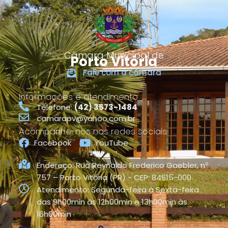
Câmara Municipal de
Porto Vitória
Fale com a câmara
Informações e atendimento
Telefone:
(42) 3573-1484
camarapv@yahoo.com.br
Acompanhe-nos nas redes sociais
Facebook
YouTube
Endereço: Rua Reynaldo Frederico Gaebler, nº
757 – Porto Vitória (PR) - CEP: 84615-000
Atendimento: Segunda-feira à Sexta-feira
das 9h00min às 12h00min e 13h00min às
16h00min