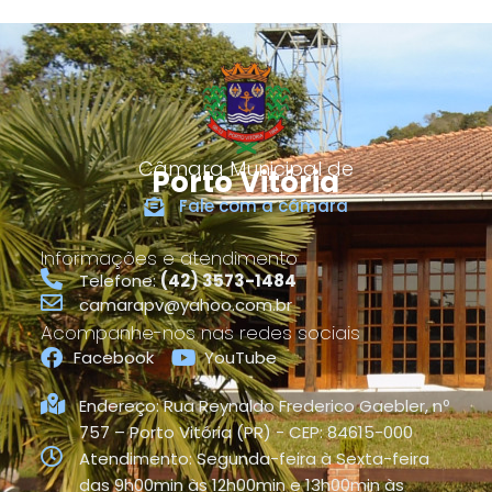
Câmara Municipal de
Porto Vitória
Fale com a câmara
Informações e atendimento
Telefone:
(42) 3573-1484
camarapv@yahoo.com.br
Acompanhe-nos nas redes sociais
Facebook
YouTube
Endereço: Rua Reynaldo Frederico Gaebler, nº
757 – Porto Vitória (PR) - CEP: 84615-000
Atendimento: Segunda-feira à Sexta-feira
das 9h00min às 12h00min e 13h00min às