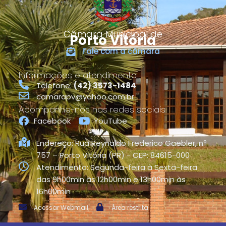
Câmara Municipal de
Porto Vitória
Fale com a câmara
Informações e atendimento
Telefone:
(42) 3573-1484
camarapv@yahoo.com.br
Acompanhe-nos nas redes sociais
Facebook
YouTube
Endereço: Rua Reynaldo Frederico Gaebler, nº
757 – Porto Vitória (PR) - CEP: 84615-000
Atendimento: Segunda-feira à Sexta-feira
das 9h00min às 12h00min e 13h00min às
16h00min
Acessar Webmail
Área restrita