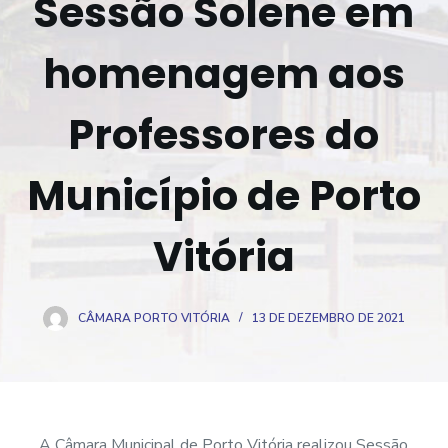
Sessão Solene em
o
homenagem aos
Professores do
Município de Porto
Vitória
CÂMARA PORTO VITÓRIA
13 DE DEZEMBRO DE 2021
A Câmara Municipal de Porto Vitória realizou Sessão