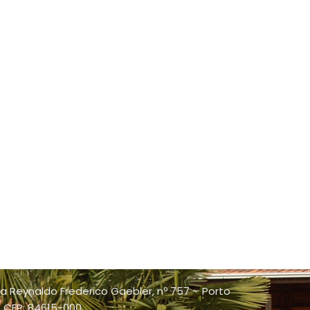
a Reynaldo Frederico Gaebler, nº 757 – Porto
 - CEP: 84615-000