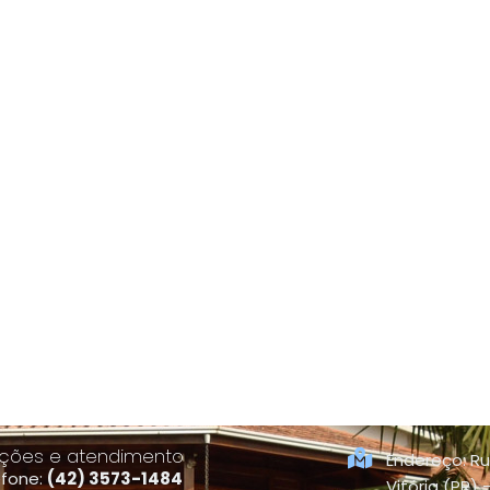
ções e atendimento
Endereço: Ru
efone:
(42) 3573-1484
Vitória (PR)