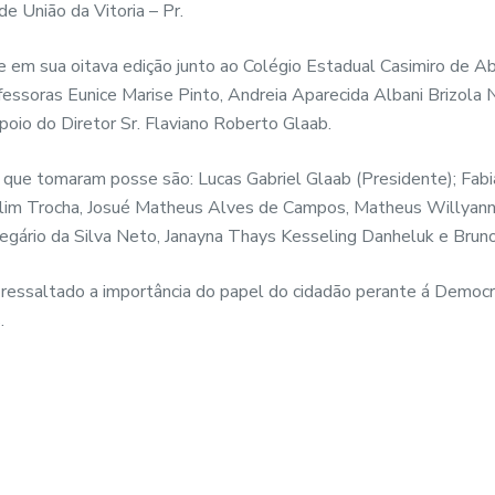
de União da Vitoria – Pr.
e em sua oitava edição junto ao Colégio Estadual Casimiro de A
ssoras Eunice Marise Pinto, Andreia Aparecida Albani Brizola Ni
oio do Diretor Sr. Flaviano Roberto Glaab.
 que tomaram posse são: Lucas Gabriel Glaab (Presidente); Fab
 Nalim Trocha, Josué Matheus Alves de Campos, Matheus Willyann
legário da Silva Neto, Janayna Thays Kesseling Danheluk e Bruno
i ressaltado a importância do papel do cidadão perante á Democr
.