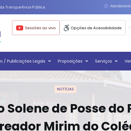
Atendimento:
da Transparência Pública
Sessões ao vivo
Opções de Acessibilidade
o / Publicações Legais
Proposições
Serviços
Ve
NOTÍCIAS
 Solene de Posse do 
reador Mirim do Colé