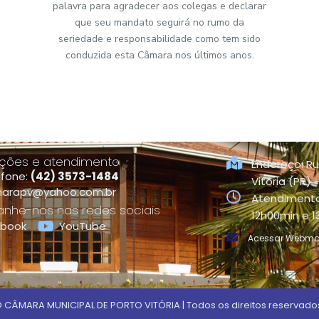
palavra para agradecer aos colegas e declarar
que seu mandato seguirá no rumo da
seriedade e responsabilidade como tem sido
conduzida esta Câmara nos últimos anos.
ções e atendimento
Endereço: Ru
efone:
(42) 3573-1484
Vitória (PR)
arapv@yahoo.com.br
Atendimento
he-nos nas redes sociais
12h00min e 
ebook
YouTube
Acessar Webma
©
CÂMARA MUNICIPAL DE PORTO VITÓRIA
| Todos os direitos reservado