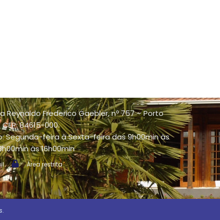
a Reynaldo Frederico Gaebler, nº 757 – Porto
 - CEP: 84615-000
: Segunda-feira à Sexta-feira das 9h00min às
13h00min às 16h00min
il
Área restrita
s.