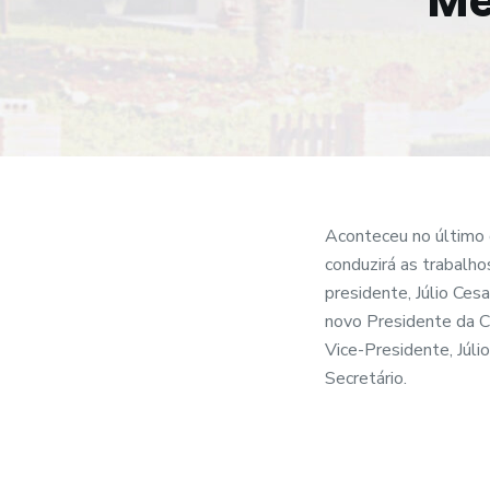
Me
o
Aconteceu no último 
conduzirá as trabalh
presidente, Júlio Ce
novo Presidente da 
Vice-Presidente, Júli
Secretário.