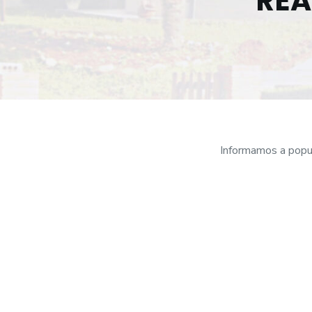
REA
o
Informamos a popul