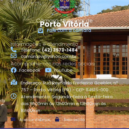
Câmara Municipal de
Porto Vitória
Fale com a câmara
Informações e atendimento
Telefone:
(42) 3573-1484
camarapv@yahoo.com.br
Acompanhe-nos nas redes sociais
Facebook
YouTube
Endereço: Rua Reynaldo Frederico Gaebler, nº
757 – Porto Vitória (PR) - CEP: 84615-000
Atendimento: Segunda-feira à Sexta-feira
das 9h00min às 12h00min e 13h00min às
16h00min
Acessar Webmail
Área restrita