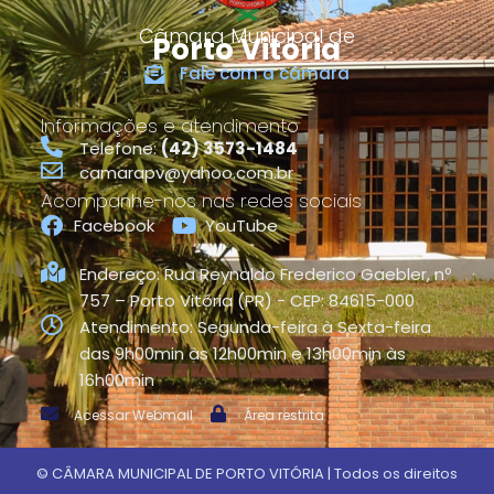
Câmara Municipal de
Porto Vitória
Fale com a câmara
Informações e atendimento
Telefone:
(42) 3573-1484
camarapv@yahoo.com.br
Acompanhe-nos nas redes sociais
Facebook
YouTube
Endereço: Rua Reynaldo Frederico Gaebler, nº
757 – Porto Vitória (PR) - CEP: 84615-000
Atendimento: Segunda-feira à Sexta-feira
das 9h00min às 12h00min e 13h00min às
16h00min
Acessar Webmail
Área restrita
©
CÂMARA MUNICIPAL DE PORTO VITÓRIA
| Todos os direitos