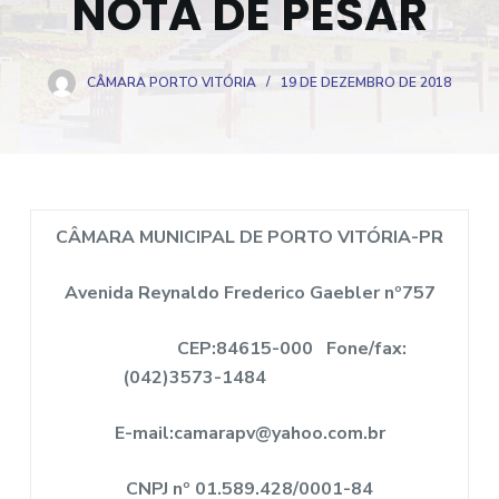
NOTA DE PESAR
o
CÂMARA PORTO VITÓRIA
19 DE DEZEMBRO DE 2018
CÂMARA MUNICIPAL DE PORTO VITÓRIA-PR
Avenida Reynaldo Frederico Gaebler nº757
CEP:84615-000 Fone/fax:
(042)3573-1484
E-mail:camarapv@yahoo.com.br
CNPJ nº 01.589.428/0001-84