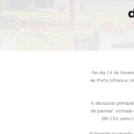
o
No dia 14 de Fevere
de Porto Vitória e Un
A discussão principal
de palmas”, estrada 
BR 153 como lin
Estiveram na reunião: