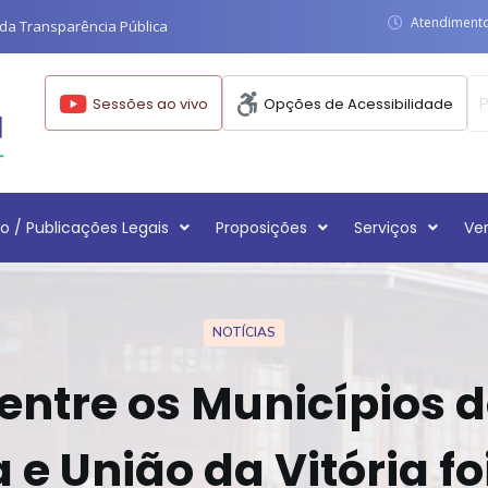
Atendimento:
da Transparência Pública
Sessões ao vivo
Opções de Acessibilidade
o / Publicações Legais
Proposições
Serviços
Ve
NOTÍCIAS
 entre os Municípios d
a e União da Vitória f