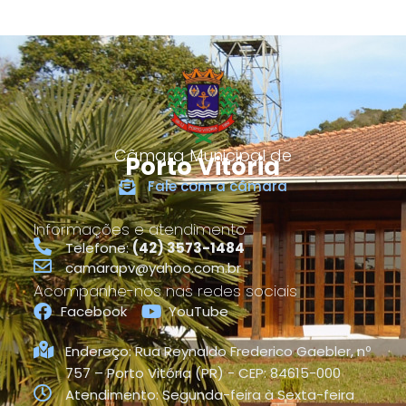
Câmara Municipal de
Porto Vitória
Fale com a câmara
Informações e atendimento
Telefone:
(42) 3573-1484
camarapv@yahoo.com.br
Acompanhe-nos nas redes sociais
Facebook
YouTube
Endereço: Rua Reynaldo Frederico Gaebler, nº
757 – Porto Vitória (PR) - CEP: 84615-000
Atendimento: Segunda-feira à Sexta-feira