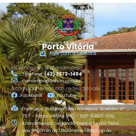
Câmara Municipal de
Porto Vitória
Fale com a câmara
Informações e atendimento
Telefone:
(42) 3573-1484
camarapv@yahoo.com.br
Acompanhe-nos nas redes sociais
Facebook
YouTube
Endereço: Rua Reynaldo Frederico Gaebler, nº
757 – Porto Vitória (PR) - CEP: 84615-000
Atendimento: Segunda-feira à Sexta-feira
das 9h00min às 12h00min e 13h00min às