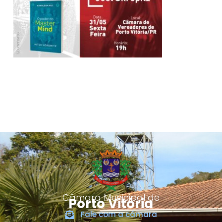
Câmara Municipal de
Porto Vitória
Fale com a câmara