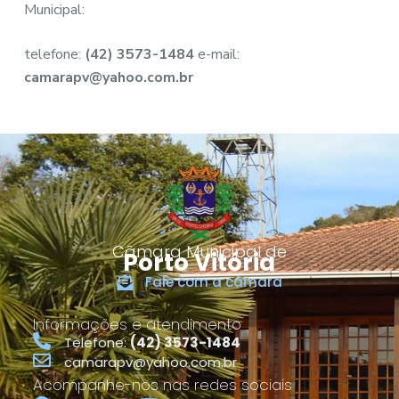
Municipal:
telefone:
(42) 3573-1484
e-mail:
camarapv@yahoo.com.br
Câmara Municipal de
Porto Vitória
Fale com a câmara
Informações e atendimento
Telefone:
(42) 3573-1484
camarapv@yahoo.com.br
Acompanhe-nos nas redes sociais