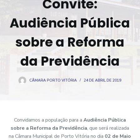
Convite:
o
Audiência Pública
sobre a Reforma
da Previdência
CÂMARA PORTO VITÓRIA
24 DE ABRIL DE 2019
Convidamos a população para a
Audiência Pública
sobre a Reforma da Previdência
, que será realizada
na Câmara Municipal de Porto Vitória no dia
02 de Maio