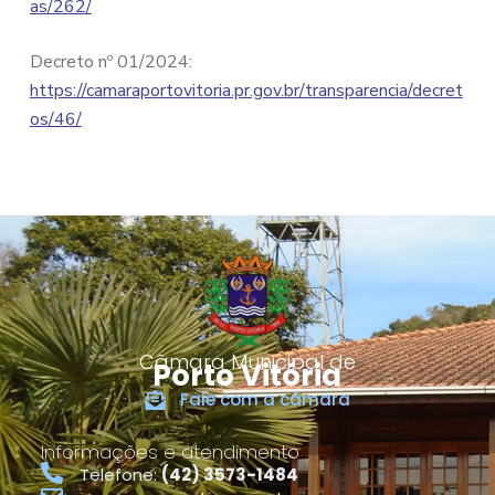
as/262/
Decreto nº 01/2024:
https://camaraportovitoria.pr.gov.br/transparencia/decret
os/46/
Câmara Municipal de
Porto Vitória
Fale com a câmara
Informações e atendimento
Telefone:
(42) 3573-1484