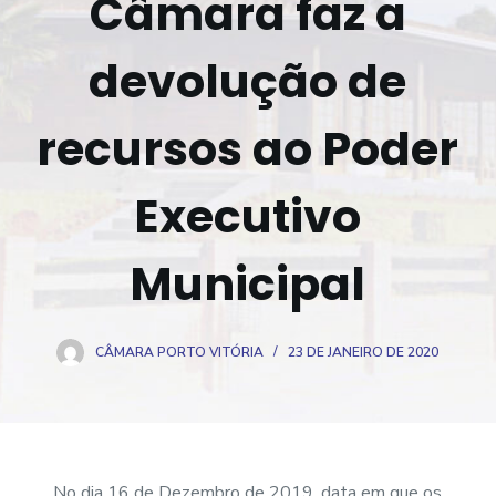
Câmara faz a
o
devolução de
recursos ao Poder
Executivo
Municipal
CÂMARA PORTO VITÓRIA
23 DE JANEIRO DE 2020
No dia 16 de Dezembro de 2019, data em que os