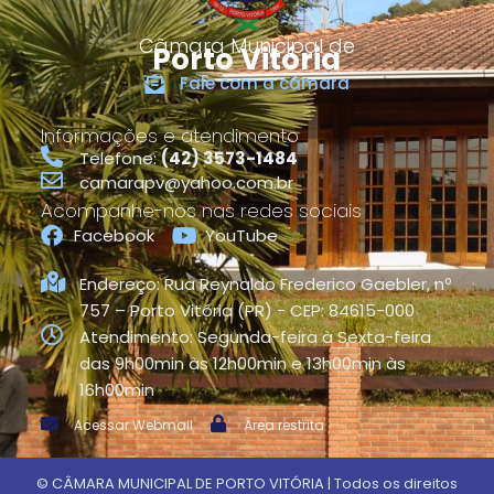
Câmara Municipal de
Porto Vitória
Fale com a câmara
Informações e atendimento
Telefone:
(42) 3573-1484
camarapv@yahoo.com.br
Acompanhe-nos nas redes sociais
Facebook
YouTube
Endereço: Rua Reynaldo Frederico Gaebler, nº
757 – Porto Vitória (PR) - CEP: 84615-000
Atendimento: Segunda-feira à Sexta-feira
das 9h00min às 12h00min e 13h00min às
16h00min
Acessar Webmail
Área restrita
©
CÂMARA MUNICIPAL DE PORTO VITÓRIA
| Todos os direitos