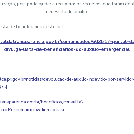
alização, pois pode ajudar a recuperar os recursos que foram de
necessita do auxílio.
sta de beneficiários neste link:
taldatransparencia.gov.br/comunicados/603517-portal-da
divulga-lista-de-beneficiarios-do-auxilio-emergencial
ce.pr.gov.br/noticias/devolucao-de-auxilio-indevido-por-servido
4/N
ansparencia.gov.br/beneficios/consulta?
enarPor=municipio&direcao=asc