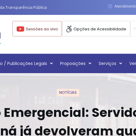
Atendimento:
da Transparência Pública
Sessões ao vivo
Opções de Acessibilidade
o / Publicações Legais
Proposições
Serviços
Ve
NOTÍCIAS
o Emergencial: Servid
ná já devolveram qu