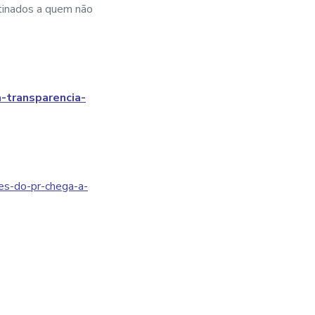
stinados a quem não
-transparencia-
res-do-pr-chega-a-