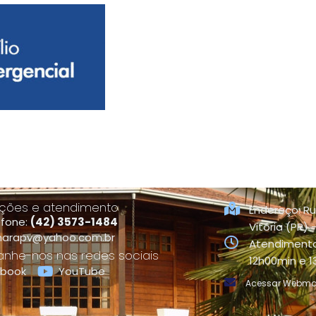
ções e atendimento
Endereço: Ru
efone:
(42) 3573-1484
Vitória (PR)
arapv@yahoo.com.br
Atendimento
he-nos nas redes sociais
12h00min e 
ebook
YouTube
Acessar Webma