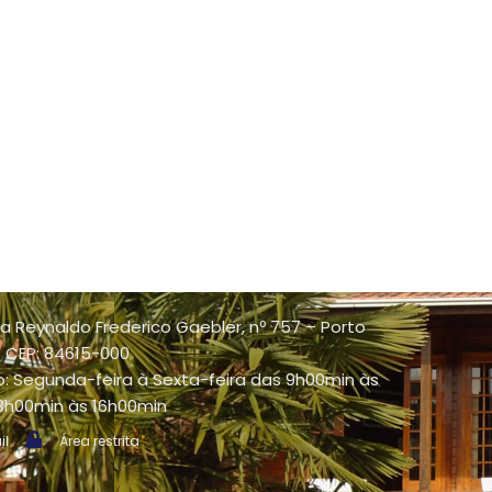
a Reynaldo Frederico Gaebler, nº 757 – Porto
 - CEP: 84615-000
: Segunda-feira à Sexta-feira das 9h00min às
13h00min às 16h00min
il
Área restrita