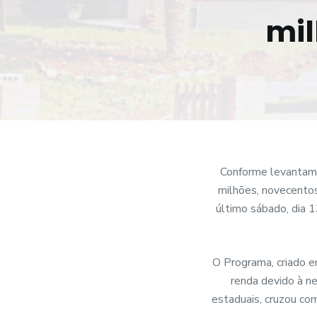
o
mil
Conforme levantame
milhões, novecentos 
último sábado, dia 1
O Programa, criado e
renda devido à n
estaduais, cruzou com