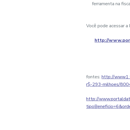
ferramenta na fisc
Você pode acessar a li
http://www.por
fontes:
http://www1.t
r$-293-milhoes/800
http://www.portaldatr
tipoBeneficio=6&ord