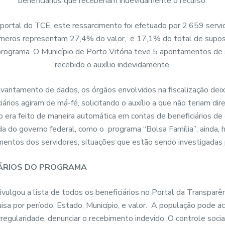
beneficiários que receberiam indevidamente o recurso.
portal do TCE, este ressarcimento foi efetuado por 2.659 servid
úmeros representam 27,4% do valor, e 17,1% do total de supos
programa. O Município de Porto Vitória teve 5 apontamentos de 
recebido o auxílio indevidamente.
levantamento de dados, os órgãos envolvidos na fiscalização dei
iários agiram de má-fé, solicitando o auxílio a que não teriam di
o era feito de maneira automática em contas de beneficiários d
da do governo federal, como o programa “Bolsa Família”; ainda, h
mentos dos servidores, situações que estão sendo investigadas 
CIÁRIOS DO PROGRAMA
vulgou a lista de todos os beneficiários no Portal da Transparên
uisa por período, Estado, Município, e valor. A população pode ace
rregularidade, denunciar o recebimento indevido. O controle soci