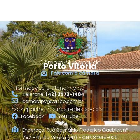
Câmara Municipal de
Porto Vitória
Fale com a câmara
Informações e atendimento
Telefone:
(42) 3573-1484
camarapv@yahoo.com.br
Acompanhe-nos nas redes sociais
Facebook
YouTube
Endereço: Rua Reynaldo Frederico Gaebler, nº
757 – Porto Vitória (PR) - CEP: 84615-000