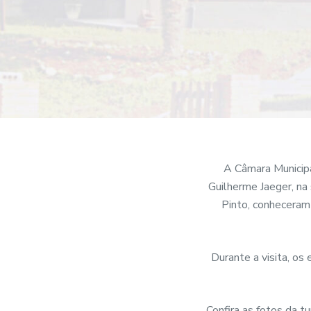
o
A Câmara Municipa
Guilherme Jaeger, na
Pinto, conheceram
Durante a visita, os
Confira as fotos da t