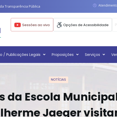
Atendimento:
da Transparência Pública
Sessões ao vivo
Opções de Acessibilidade
o / Publicações Legais
Proposições
Serviços
Ve
NOTÍCIAS
s da Escola Municipa
lherme Jaeger visit