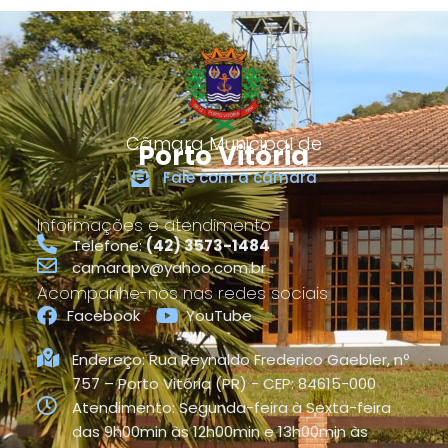
Câmara Municipal de
Porto Vitória
Fale com a câmara
Informações e atendimento
Telefone:
(42) 3573-1484
camarapv@yahoo.com.br
Acompanhe-nos nas redes sociais
Facebook
YouTube
Endereço: Rua Reynaldo Frederico Gaebler, nº
757 – Porto Vitória (PR) - CEP: 84615-000
Atendimento: Segunda-feira à Sexta-feira
das 9h00min às 12h00min e 13h00min às