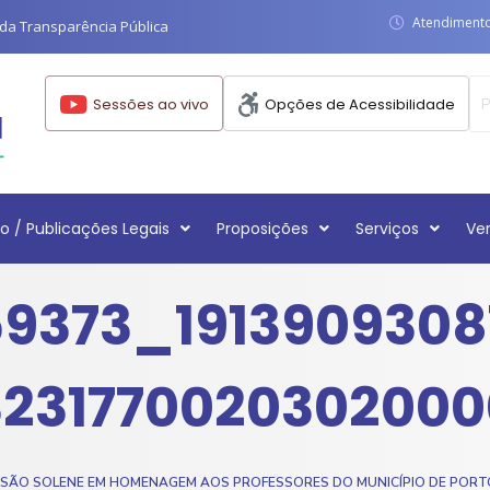
Atendimento:
da Transparência Pública
Sessões ao vivo
Opções de Acessibilidade
o / Publicações Legais
Proposições
Serviços
Ve
59373_1913909308
23177002030200
SÃO SOLENE EM HOMENAGEM AOS PROFESSORES DO MUNICÍPIO DE PORT