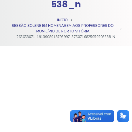
538_n
o
INÍCIO
SESSÃO SOLENE EM HOMENAGEM AOS PROFESSORES DO
MUNICÍPIO DE PORTO VITÓRIA
265653071_1913908918793997_3750716825959203538_N