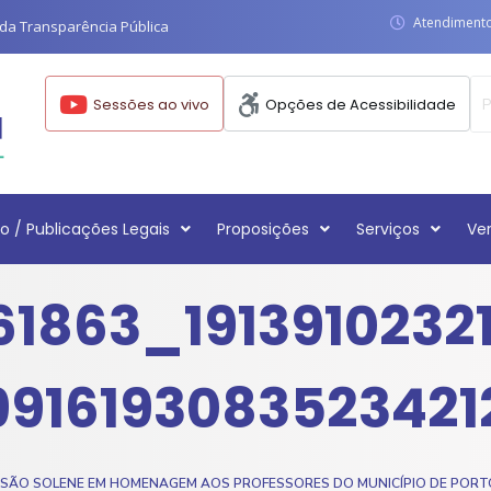
Atendimento:
da Transparência Pública
Sessões ao vivo
Opções de Acessibilidade
o / Publicações Legais
Proposições
Serviços
Ve
61863_19139102321
91619308352342
SÃO SOLENE EM HOMENAGEM AOS PROFESSORES DO MUNICÍPIO DE PORT