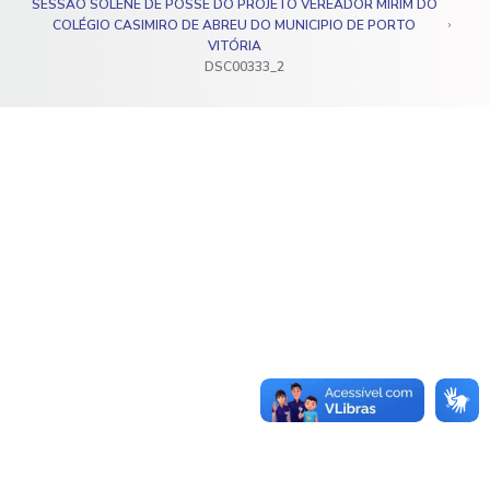
SESSÃO SOLENE DE POSSE DO PROJETO VEREADOR MIRIM DO
o
COLÉGIO CASIMIRO DE ABREU DO MUNICIPIO DE PORTO
VITÓRIA
DSC00333_2