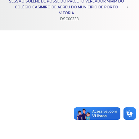
SESSÃO SOLENE DE POSSE DO PROJETO VEREADOR MIRIM DO
o
COLÉGIO CASIMIRO DE ABREU DO MUNICIPIO DE PORTO
VITÓRIA
DSC00333