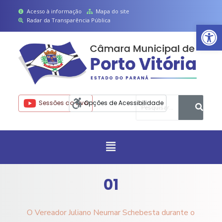
P
Acesso à informação
Mapa do site
Radar da Transparência Pública
Ab
u
l
a
r
p
a
r
Sessões ao vivo
Opções de Acessibilidade
a
o
c
o
n
t
01
e
ú
O Vereador Juliano Neumar Schebesta durante o
d