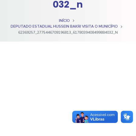
032_n
o
INÍCIO
DEPUTADO ESTADUAL HUSSEIN BAKRI VISITA O MUNICÍPIO
62369257_2775446709196813_6178039408499884032_N