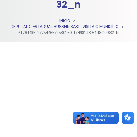
32_n
o
INÍCIO
DEPUTADO ESTADUAL HUSSEIN BAKRI VISITA O MUNICÍPIO
61784435_2775446572530160_1749819893148024832_N