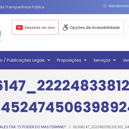
Atendimento:
da Transparência Pública
Sessões ao vivo
Opções de Acessibilidade
o / Publicações Legais
Proposições
Serviços
Ve
6147_22224833812
4524745063989
PALESTRA "O PODER DO MASTERMIND"
61366147_2222483381201301_6