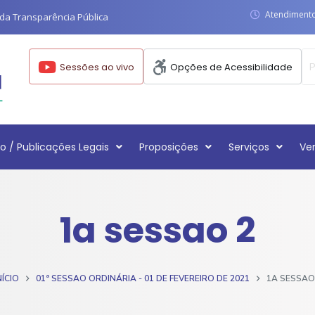
Atendimento:
da Transparência Pública
Sessões ao vivo
Opções de Acessibilidade
o / Publicações Legais
Proposições
Serviços
Ve
1a sessao 2
NÍCIO
01ª SESSAO ORDINÁRIA - 01 DE FEVEREIRO DE 2021
1A SESSAO