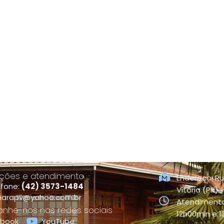
ções e atendimento
Endereço: Ru
efone:
(42) 3573-1484
Vitória (PR)
arapv@yahoo.com.br
Atendimento
he-nos nas redes sociais
12h00min e 
ebook
YouTube