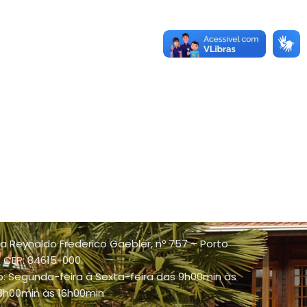
a Reynaldo Frederico Gaebler, nº 757 – Porto
 - CEP: 84615-000
: Segunda-feira à Sexta-feira das 9h00min às
13h00min às 16h00min